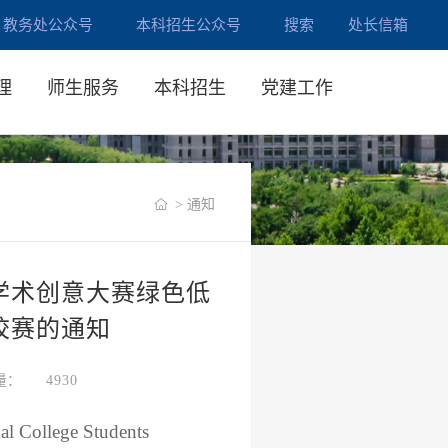
教务处公众号
本科招生公众号
搜索
处长信箱
理
师生服务
本科招生
党建工作
> 通知
学术创意大赛绿色低
校赛的通知
量：
4930
lege Students