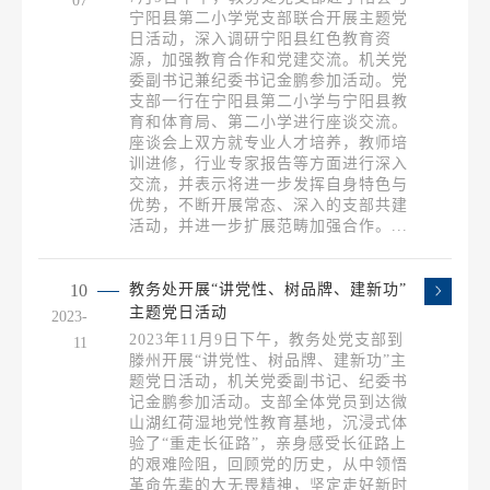
07
宁阳县第二小学党支部联合开展主题党
日活动，深入调研宁阳县红色教育资
源，加强教育合作和党建交流。机关党
委副书记兼纪委书记金鹏参加活动。党
支部一行在宁阳县第二小学与宁阳县教
育和体育局、第二小学进行座谈交流。
座谈会上双方就专业人才培养，教师培
训进修，行业专家报告等方面进行深入
交流，并表示将进一步发挥自身特色与
优势，不断开展常态、深入的支部共建
活动，并进一步扩展范畴加强合作。...
10
教务处开展“讲党性、树品牌、建新功”
主题党日活动
2023-
2023年11月9日下午，教务处党支部到
11
滕州开展“讲党性、树品牌、建新功”主
题党日活动，机关党委副书记、纪委书
记金鹏参加活动。支部全体党员到达微
山湖红荷湿地党性教育基地，沉浸式体
验了“重走长征路”，亲身感受长征路上
的艰难险阻，回顾党的历史，从中领悟
革命先辈的大无畏精神，坚定走好新时