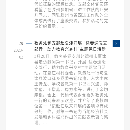
代长征路的理想信念。支部全体党员还
看望了在滕州参加省四进工作队的巨安
升同志，同驻滕州市省四进工作队的全
体成员进行了座谈交流。参加活动的党
员纷纷表示，...
29
教务处党支部赴夏津开展 “迎春送暖支
部行，助力教育兴乡村”主题党日活动
2023-
3月28日，教务处党支部赴德州市夏津
03
县走访慰问第一书记，开展“迎春送暖
支部行，助力教育兴乡村”主题党日活
动。在夏庄村村委会，教务处一行与夏
津县渡口驿乡党委书记代迪、人大主席
王传龙、学校省派第一书记刘兴波、孙
文星、王增鑫、周方水等，进行了亲切
座谈。会上，代迪代表乡党委对教务处
一行的到来表示欢迎，并介绍了我校四
位第一书记赴任以来开展的各项卓有成
效的工作，对第一书记为当地经济社会
发展和乡村振兴作出的贡献表示衷心感
谢。...