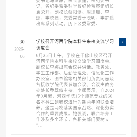
委书记冯继康，校长张建，校纪委书
记，省纪委监委驻学校纪检监察组组长
袁荣开，副校长蔡阳健、周珊珊、李
娜、李晓迪，党委常委于晓明、李梦遥
出席系列活动。历下区委常委、...
30
学校召开河西学院本科生来校交流学习
调度会
2026-
6月25日上午，学校在千佛山校区召开
06
河西学院本科生来校交流学习调度会。
副校长李娜出席会议并讲话。教务处、
学生工作部、后勤管理处、信息化工作
办公室、图书馆等相关部门负责同志及
各接收学院代表参加会议。会议由教务
处处长乔翠霞主持。李娜表示，自2024
年9月起，河西学院15个师范专业的60
名本科生到我校进行为期两年的联合培
养，这是两校落实国家战略、深化务实
合作的重要成果。她强调，联合培养工
作涉及多个环节，各相关部门要树立
“...