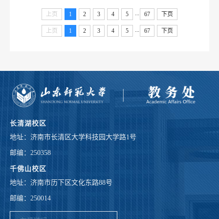
...
上页
1
2
3
4
5
67
下页
...
上页
1
2
3
4
5
67
下页
长清湖校区
地址：济南市长清区大学科技园大学路1号
邮编：250358
千佛山校区
地址：济南市历下区文化东路88号
邮编：250014