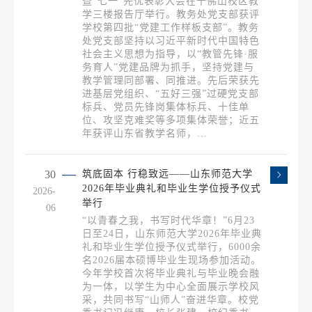
暨“七一”先优表彰大会在千佛山校区教
学三楼报告厅举行。教务处党支部获评
学校第四批“党建工作样板支部”。教务
处党支部坚持以习近平新时代中国特色
社会主义思想为指导，以“教管先锋·服
务育人”党建品牌为抓手，坚持党建与
教学管理同部署、同推进。先后荣获先
进基层党组织、“五好三强”过硬党支部
标兵、党员先锋岗集体标兵、十佳单
位、攻坚克难奖等多项集体荣誉；近五
年获评山东省教学名师，...
30
筑底固本 行稳致远——山东师范大学
2026年毕业典礼和毕业生学位授予仪式
2026-
举行
06
“以青春之我，书写时代华章！”6月23
日至24日，山东师范大学2026年毕业典
礼和毕业生学位授予仪式举行，6000余
名2026届本硕博毕业生现场参加活动。
今年学校首次将毕业典礼与毕业晚会融
为一体，以学生为中心全面展示学校风
采，共同书写“山师人”奋进华章。校党