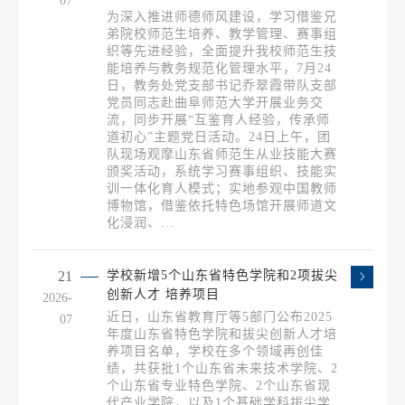
07
为深入推进师德师风建设，学习借鉴兄
弟院校师范生培养、教学管理、赛事组
织等先进经验，全面提升我校师范生技
能培养与教务规范化管理水平，7月24
日，教务处党支部书记乔翠霞带队支部
党员同志赴曲阜师范大学开展业务交
流，同步开展“互鉴育人经验，传承师
道初心”主题党日活动。24日上午，团
队现场观摩山东省师范生从业技能大赛
颁奖活动，系统学习赛事组织、技能实
训一体化育人模式；实地参观中国教师
博物馆，借鉴依托特色场馆开展师道文
化浸润、...
21
学校新增5个山东省特色学院和2项拔尖
创新人才 培养项目
2026-
近日，山东省教育厅等5部门公布2025
07
年度山东省特色学院和拔尖创新人才培
养项目名单，学校在多个领域再创佳
绩，共获批1个山东省未来技术学院、2
个山东省专业特色学院、2个山东省现
代产业学院，以及1个基础学科拔尖学