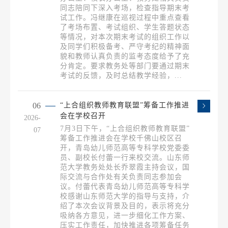
同志陪同下深入考场，检查指导期末考
试工作。冯继康在巡视过程中重点查看
了考场布置、考试组织、学生答题状态
等情况，对本次期末考试的组织工作以
及同学们积极备考、严守考纪的精神面
貌和教师认真负责的监考态度给予了充
分肯定。要求教务处等部门要通过期末
考试的反馈，及时总结教学经验，...
06
“上合组织教师教育联盟”筹备工作推进
会在学校召开
2026-
7月3日下午，“上合组织教师教育联盟”
07
筹备工作推进会在学校千佛山校区召
开，青岛幼儿师范高等专科学校党委委
员、副校长付蕾一行来校交流。山东师
范大学教务处处长乔翠霞主持会议，国
际交流与合作处有关负责同志参加会
议。付蕾代表青岛幼儿师范高等专科学
校感谢山东师范大学的指导与支持，介
绍了本次会议背景及目的，表示将充分
吸纳各方意见，进一步细化工作方案、
压实工作责任，加快推进各项筹备任务