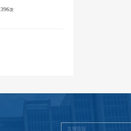
2396
次